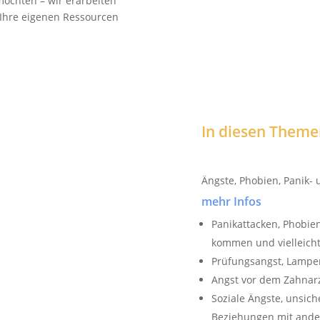
möchten – wir erarbeiten
Ihre eigenen Ressourcen
In diesen Themen
Ängste, Phobien, Panik-
mehr Infos
Panikattacken, Phobie
kommen und vielleicht
Prüfungsangst, Lampen
Angst vor dem Zahnar
Soziale Ängste, unsich
Beziehungen mit and