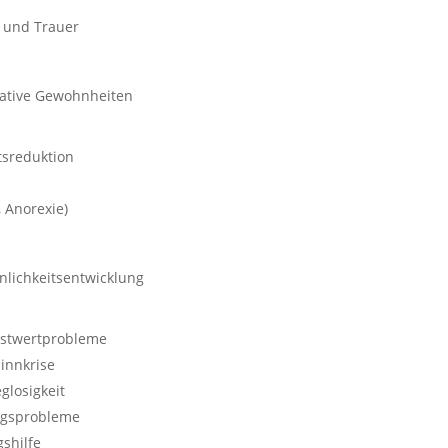
t und Trauer
ative Gewohnheiten
tsreduktion
 Anorexie)
nlichkeitsentwicklung
bstwertprobleme
innkrise
losigkeit
ngsprobleme
shilfe