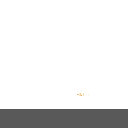
MET
→