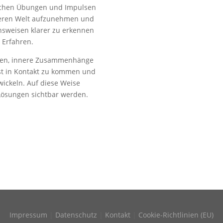
dlichen Übungen und Impulsen
inneren Welt aufzunehmen und
nsweisen klarer zu erkennen
 Erfahren.
agen, innere Zusammenhänge
lbst in Kontakt zu kommen und
ickeln. Auf diese Weise
Lösungen sichtbar werden.
Impressum
|
Datenschutz
|
Kontakt
|
Cookie-Richtlinien (EU)